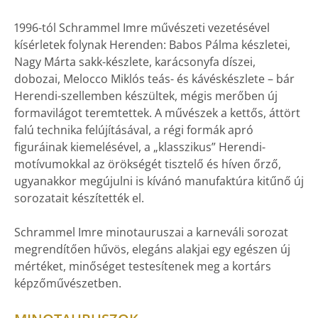
1996-tól Schrammel Imre művészeti vezetésével
kísérletek folynak Herenden: Babos Pálma készletei,
Nagy Márta sakk-készlete, karácsonyfa díszei,
dobozai, Melocco Miklós teás- és kávéskészlete – bár
Herendi-szellemben készültek, mégis merőben új
formavilágot teremtettek. A művészek a kettős, áttört
falú technika felújításával, a régi formák apró
figuráinak kiemelésével, a „klasszikus” Herendi-
motívumokkal az örökségét tisztelő és híven őrző,
ugyanakkor megújulni is kívánó manufaktúra kitűnő új
sorozatait készítették el.
Schrammel Imre minotauruszai a karneváli sorozat
megrendítően hűvös, elegáns alakjai egy egészen új
mértéket, minőséget testesítenek meg a kortárs
képzőművészetben.