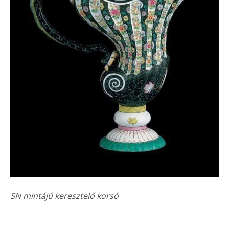
SN mintájú keresztelő korsó