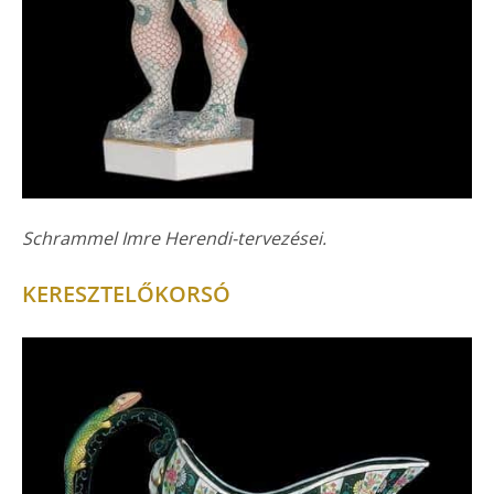
Schrammel Imre Herendi-tervezései.
KERESZTELŐKORSÓ