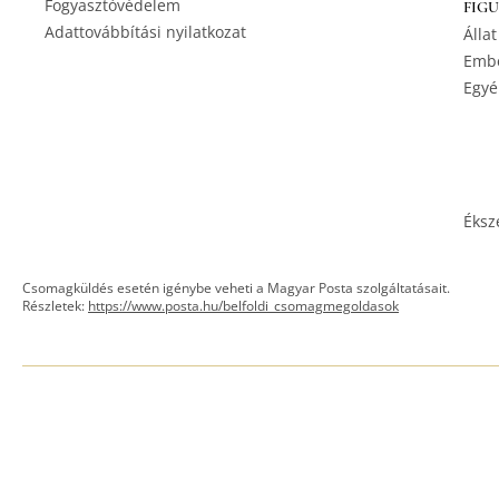
Fogyasztóvédelem
FIG
Adattovábbítási nyilatkozat
Állat
Embe
Egyé
Éksz
Csomagküldés esetén igénybe veheti a Magyar Posta szolgáltatásait.
Részletek:
https://www.posta.hu/belfoldi_csomagmegoldasok