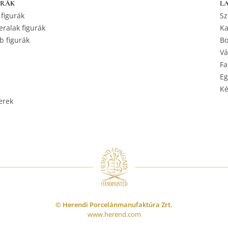
URÁK
L
 figurák
Sz
ralak figurák
Ka
b figurák
Bo
Vá
Fa
Eg
Ké
erek
© Herendi Porcelánmanufaktúra Zrt.
www.herend.com