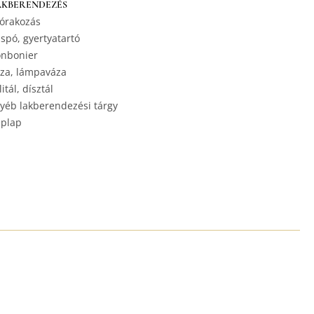
AKBERENDEZÉS
órakozás
spó, gyertyatartó
nbonier
za, lámpaváza
litál, dísztál
yéb lakberendezési tárgy
plap