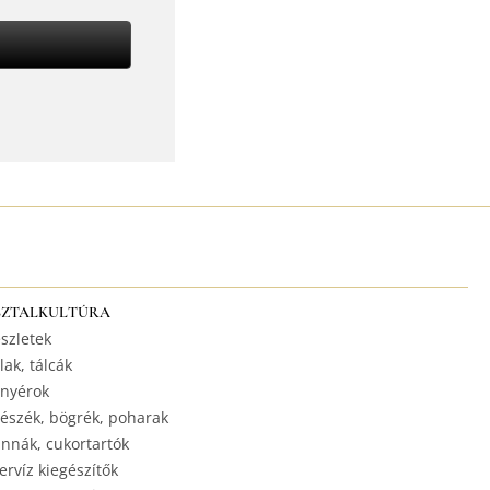
SZTALKULTÚRA
szletek
lak, tálcák
nyérok
észék, bögrék, poharak
nnák, cukortartók
ervíz kiegészítők