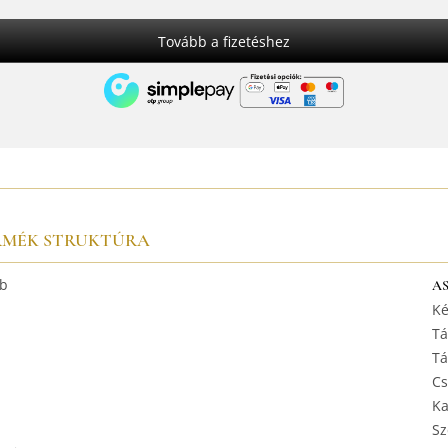
Tovább a fizetéshez
RMÉK STRUKTÚRA
b
A
Ké
Tá
Tá
Cs
Ka
Sz