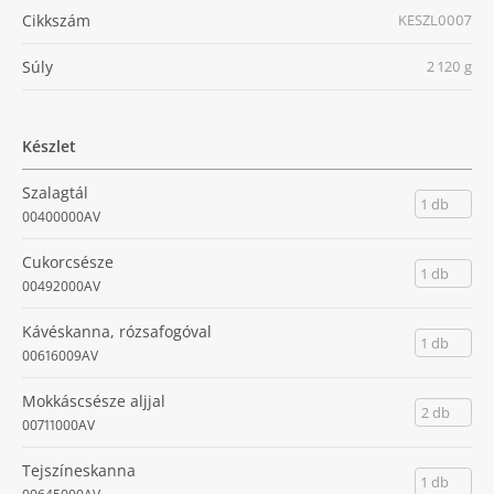
Cikkszám
KESZL0007
Súly
2 120 g
Készlet
Szalagtál
1 db
00400000AV
Cukorcsésze
1 db
00492000AV
Kávéskanna, rózsafogóval
1 db
00616009AV
Mokkáscsésze aljjal
2 db
00711000AV
Tejszíneskanna
1 db