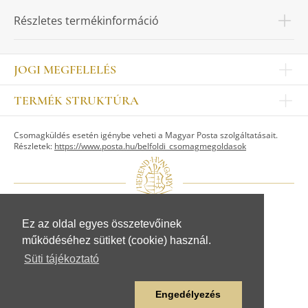
Részletes termékinformáció
JOGI MEGFELELÉS
Impresszum
TERMÉK STRUKTÚRA
Kapcsolat
Egyéb
Munkatársak
Csomagküldés esetén igénybe veheti a Magyar Posta szolgáltatásait.
ASZTALKULTÚRA
Jogi nyilatkozat
Részletek:
https://www.posta.hu/belfoldi_csomagmegoldasok
Készletek
TI
Tálak, tálcák
Adatvédelem
Tányérok
Üzletszabályzat
Csészék, bögrék, poharak
Fogyasztóvédelem
Kannák, cukortartók
Adattovábbítási nyilatkozat
Ez az oldal egyes összetevőinek
© Herendi Porcelánmanufaktúra Zrt.
Szervíz kiegészítők
működéséhez sütiket (cookie) használ.
www.herend.com
FIGURÁK
Süti tájékoztató
Állat figurák
Emberalak figurák
Engedélyezés
Egyéb figurák