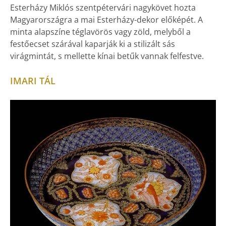
Esterházy Miklós szentpétervári nagykövet hozta
Magyarországra a mai Esterházy-dekor előképét. A
minta alapszíne téglavörös vagy zöld, melyből a
festőecset szárával kaparják ki a stilizált sás
virágmintát, s mellette kínai betűk vannak felfestve.
IMARI TÁL