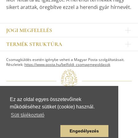
sikert arattak, öregbítve ezzel a herendi gyár hírnevét.
JOGI MEGFELELÉS
Impresszum
TERMÉK STRUKTÚRA
Kapcsolat
Egyéb
Munkatársak
Csomagküldés esetén igénybe veheti a Magyar Posta szolgáltatásait.
ASZTALKULTÚRA
Jogi nyilatkozat
Részletek:
https://www.posta.hu/belfoldi_csomagmegoldasok
Készletek
TI
Tálak, tálcák
Adatvédelem
Tányérok
Üzletszabályzat
Csészék, bögrék, poharak
Fogyasztóvédelem
Kannák, cukortartók
Ez az oldal egyes összetevőinek
Adattovábbítási nyilatkozat
© Herendi Porcelánmanufaktúra Zrt.
Szervíz kiegészítők
működéséhez sütiket (cookie) használ.
www.herend.com
FIGURÁK
Süti tájékoztató
Állat figurák
Emberalak figurák
Engedélyezés
Egyéb figurák