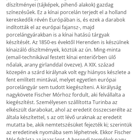
díszítményei (tájképek, pihenő alakok) gazdag
színezésűek. Ez a kínai porcelán terjedt el a holland
kereskedők révén Európában is, és ezek a darabok
indították el az európai fajansz-, majd
porcelángyárakban is a kínai hatású tárgyak
készítését. Az 1850-es évektől Herenden is készülnek
kínaizáló díszítmények, köztük az ún. Ming-minta
(email-technikával festett kínai enteriőrben ülő
nőalak, arany girlanddal övezve). A XIX. század
közepén a szárd királynak volt egy hiányos készlete a
fent említett mintával, melyet egyetlen európai
porcelángyár sem tudott kiegészíteni. A királyság
nagykövete Fischer Mórhoz fordult, aki felvállalta a
kiegészítést. Személyesen szállította Turinba az
elkészült darabokat, ahol az eredetit összecserélte az
általa készítettel, s az ott lévő uraknak az eredetit
mutatta be, akik nemtetszésüket fejezték ki; szerintük
az eredetinek nyomába sem léphetnek. Ekkor Fischer
Mór feltárta az igazságot. A herendi termékek nagy