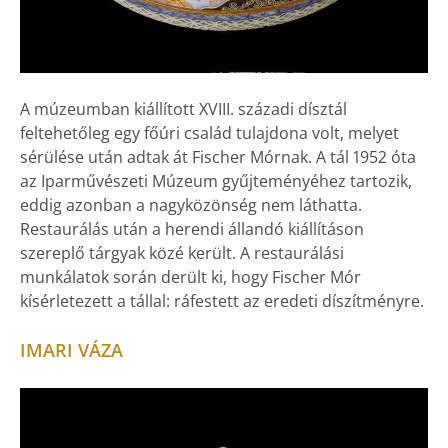
A múzeumban kiállított XVIII. századi dísztál
feltehetőleg egy főúri család tulajdona volt, melyet
sérülése után adtak át Fischer Mórnak. A tál 1952 óta
az Iparművészeti Múzeum gyűjteményéhez tartozik,
eddig azonban a nagyközönség nem láthatta.
Restaurálás után a herendi állandó kiállításon
szereplő tárgyak közé került. A restaurálási
munkálatok során derült ki, hogy Fischer Mór
kísérletezett a tállal: ráfestett az eredeti díszítményre.
IMARI VÁZA