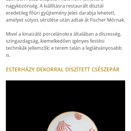
nagyközönség. A kiállításra restaurált dísztál
eredetileg főúri gyűjtemény jeles darabja lehetett,
amelyet súlyos sérülése után adtak át Fischer Mórnak.
Mivel a kinaizáló porcelánokra általában a díszesség,
színgazdagság, kiemelkedően igényes festési
technikák jellemzők: e terem talán a leglátványosabb
is.
ESTERHÁZY DEKORRAL DÍSZÍTETT CSÉSZEPÁR