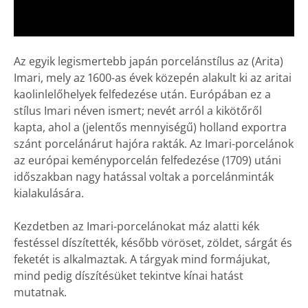
Az egyik legismertebb japán porcelánstílus az (Arita)
Imari, mely az 1600-as évek közepén alakult ki az aritai
kaolinlelőhelyek felfedezése után. Európában ez a
stílus Imari néven ismert; nevét arról a kikötőről
kapta, ahol a (jelentős mennyiségű) holland exportra
szánt porcelánárut hajóra rakták. Az Imari-porcelánok
az európai keményporcelán felfedezése (1709) utáni
időszakban nagy hatással voltak a porcelánminták
kialakulására.
Kezdetben az Imari-porcelánokat máz alatti kék
festéssel díszítették, később vöröset, zöldet, sárgát és
feketét is alkalmaztak. A tárgyak mind formájukat,
mind pedig díszítésüket tekintve kínai hatást
mutatnak.