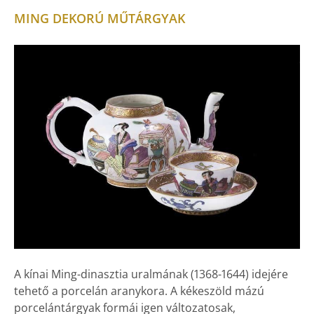
MING DEKORÚ MŰTÁRGYAK
A kínai Ming-dinasztia uralmának (1368-1644) idejére
tehető a porcelán aranykora. A kékeszöld mázú
porcelántárgyak formái igen változatosak,