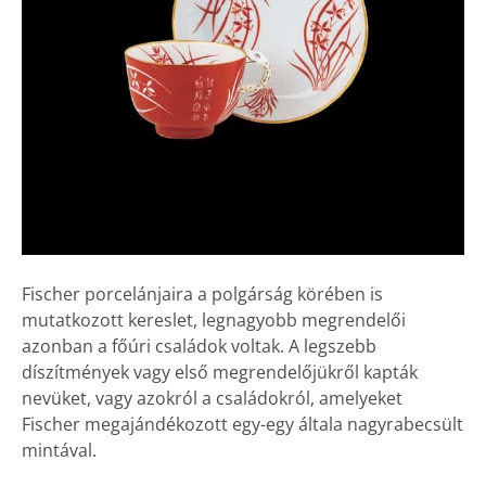
Fischer porcelánjaira a polgárság körében is
mutatkozott kereslet, legnagyobb megrendelői
azonban a főúri családok voltak. A legszebb
díszítmények vagy első megrendelőjükről kapták
nevüket, vagy azokról a családokról, amelyeket
Fischer megajándékozott egy-egy általa nagyrabecsült
mintával.