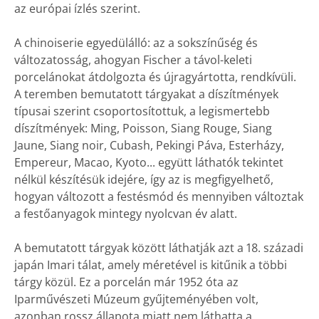
az európai ízlés szerint.
A chinoiserie egyedülálló: az a sokszínűség és
változatosság, ahogyan Fischer a távol-keleti
porcelánokat átdolgozta és újragyártotta, rendkívüli.
A teremben bemutatott tárgyakat a díszítmények
típusai szerint csoportosítottuk, a legismertebb
díszítmények: Ming, Poisson, Siang Rouge, Siang
Jaune, Siang noir, Cubash, Pekingi Páva, Esterházy,
Empereur, Macao, Kyoto... együtt láthatók tekintet
nélkül készítésük idejére, így az is megfigyelhető,
hogyan változott a festésmód és mennyiben változtak
a festőanyagok mintegy nyolcvan év alatt.
A bemutatott tárgyak között láthatják azt a 18. századi
japán Imari tálat, amely méretével is kitűnik a többi
tárgy közül. Ez a porcelán már 1952 óta az
Iparművészeti Múzeum gyűjteményében volt,
azonban rossz állapota miatt nem láthatta a