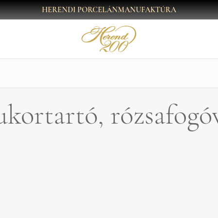
HERENDI PORCELÁNMANUFAKTÚRA
kortartó, rózsafogó