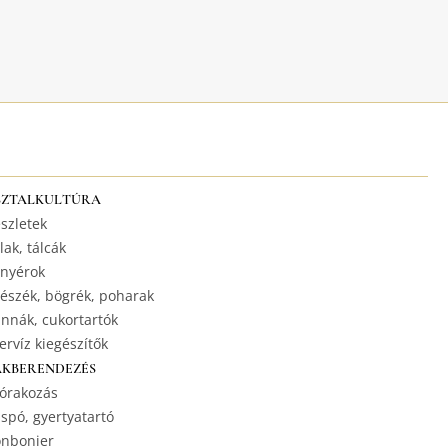
SZTALKULTÚRA
szletek
lak, tálcák
nyérok
észék, bögrék, poharak
nnák, cukortartók
ervíz kiegészítők
AKBERENDEZÉS
órakozás
spó, gyertyatartó
nbonier