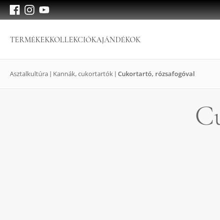
TERMÉKEK
KOLLEKCIÓK
AJÁNDÉKOK
Asztalkultúra
Kannák, cukortartók
Cukortartó, rózsafogóval
Cu