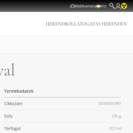
Webkamera
HU
HERENDRŐL
LÁTOGATÁS HERENDEN
val
Termékadatok
Cikkszám
00463009BT
Súly
230 g
Térfogat
812 ml