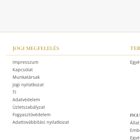
JOGI MEGFELELÉS
TE
Impresszum
Egyé
Kapcsolat
Munkatársak
Jogi nyilatkozat
TI
Adatvédelem
Üzletszabályzat
Fogyasztóvédelem
FIG
Adattovábbítási nyilatkozat
Állat
Embe
Egyé