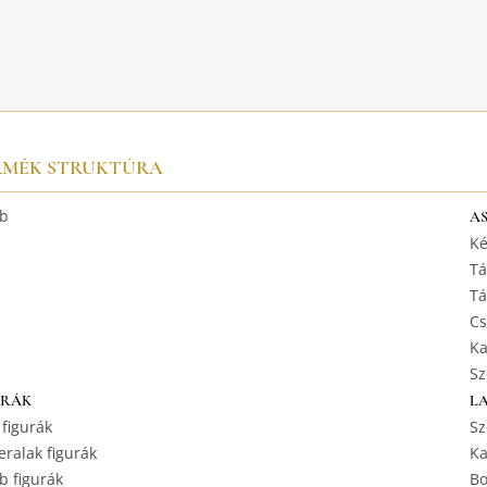
RMÉK STRUKTÚRA
b
A
Ké
Tá
Tá
Cs
Ka
Sz
URÁK
L
 figurák
Sz
ralak figurák
Ka
b figurák
Bo