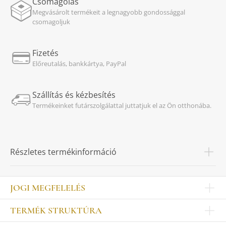
Csomagolás
Megvásárolt termékeit a legnagyobb gondossággal
csomagoljuk
Fizetés
Előreutalás, bankkártya, PayPal
Szállítás és kézbesítés
Termékeinket futárszolgálattal juttatjuk el az Ön otthonába.
Részletes termékinformáció
JOGI MEGFELELÉS
Impresszum
TERMÉK STRUKTÚRA
Kapcsolat