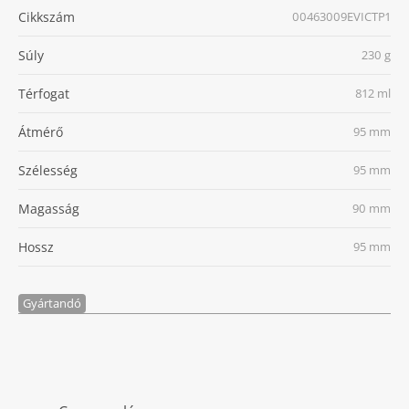
Cikkszám
00463009EVICTP1
Súly
230 g
Térfogat
812 ml
Átmérő
95 mm
Szélesség
95 mm
Magasság
90 mm
Hossz
95 mm
Gyártandó