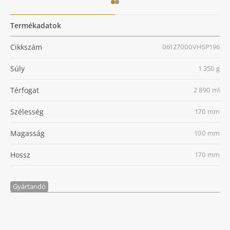
Termékadatok
Cikkszám
06127000VHSP196
Súly
1 350 g
Térfogat
2 890 ml
Szélesség
170 mm
Magasság
100 mm
Hossz
170 mm
Gyártandó