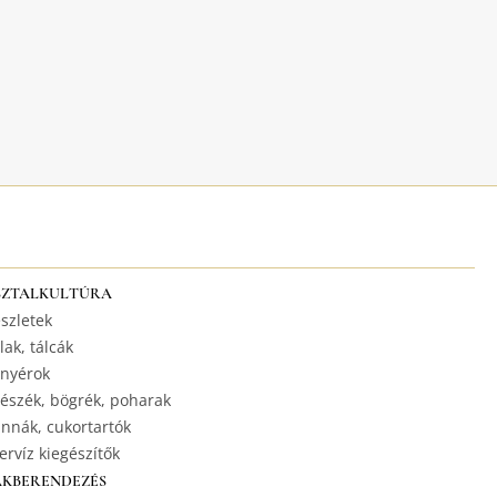
SZTALKULTÚRA
szletek
lak, tálcák
nyérok
észék, bögrék, poharak
nnák, cukortartók
ervíz kiegészítők
AKBERENDEZÉS