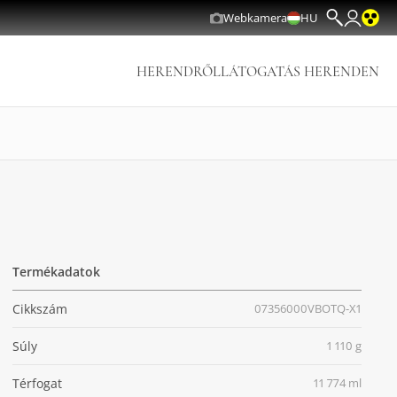
Webkamera
HU
HERENDRŐL
LÁTOGATÁS HERENDEN
Termékadatok
Cikkszám
07356000VBOTQ-X1
Súly
1 110 g
Térfogat
11 774 ml