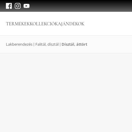
TERMÉKEK
KOLLEKCIÓK
AJÁNDÉKOK
Lakberendezés
Falitál, dísztál
Dísztál, áttört