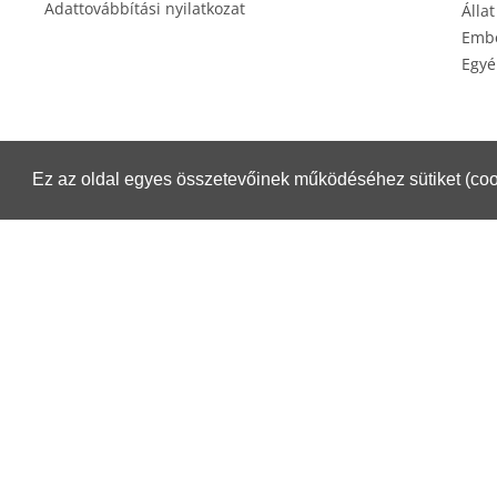
Adattovábbítási nyilatkozat
Állat
Embe
Egyé
Ez az oldal egyes összetevőinek működéséhez sütiket (coo
Éksz
Csomagküldés esetén igénybe veheti a Magyar Posta szolgáltatásait.
Részletek:
https://www.posta.hu/belfoldi_csomagmegoldasok