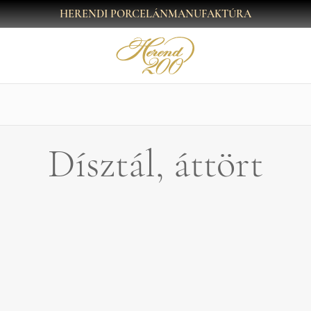
HERENDI PORCELÁNMANUFAKTÚRA
Dísztál, áttört