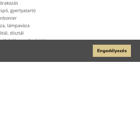
órakozás
spó, gyertyatartó
nbonier
za, lámpaváza
litál, dísztál
yéb lakberendezési tárgy
plap
Engedélyezés