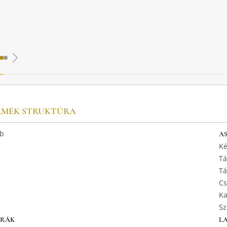
RMÉK STRUKTÚRA
b
A
Ké
Tá
Tá
Cs
Ka
Sz
URÁK
L