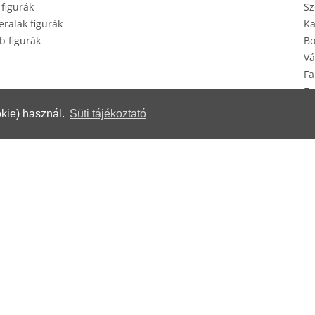
 figurák
Sz
ralak figurák
Ka
b figurák
Bo
Vá
Fa
Eg
Ké
kie) használ.
Süti tájékoztató
erek
© Herendi Porcelánmanufaktúra Zrt.
www.herend.com