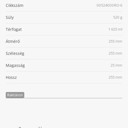
Cikkszám
00524000RO-6
Súly
520 g
Térfogat
1 625 ml
Átmérő
255 mm
Szélesség
255 mm
Magasság
25 mm
Hossz
255 mm
Raktáron