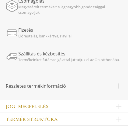
Csomagolás
Megvásárolt termékeit a legnagyobb gondossággal
csomagoljuk
Fizetés
Előreutalás, bankkártya, PayPal
Szállítás és kézbesítés
Termékeinket futárszolgálattal juttatjuk el az Ön otthonába.
Részletes termékinformáció
JOGI MEGFELELÉS
Impresszum
TERMÉK STRUKTÚRA
Kapcsolat