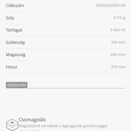
Cikkszám
00002005RO-EB
Súly
3 110 g
Térfogat
5 400 ml
Szélesség
245 mm
Magasság
280 mm
Hossz
370 mm
Gyártandó
Csomagolás
Megvásárolt termékeit a legnagyobb gondossággal