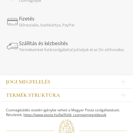
csomagoljuk
Fizetés
Előreutalás, bankkártya, PayPal
Szállítás és kézbesítés
Termékeinket futárszolgálattal juttatjuk el az Ön otthonába.
JOGI MEGFELELÉS
Impresszum
TERMÉK STRUKTÚRA
Kapcsolat
Egyéb
Munkatársak
Csomagküldés esetén igénybe veheti a Magyar Posta szolgáltatásait.
ASZTALKULTÚRA
Jogi nyilatkozat
Részletek:
https://www.posta.hu/belfoldi_csomagmegoldasok
Készletek
TI
Tálak, tálcák
Adatvédelem