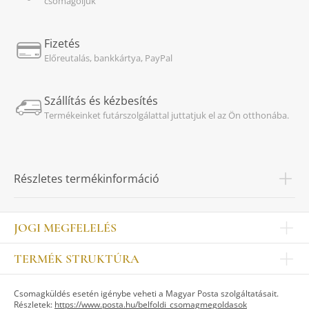
csomagoljuk
Fizetés
Előreutalás, bankkártya, PayPal
Szállítás és kézbesítés
Termékeinket futárszolgálattal juttatjuk el az Ön otthonába.
Részletes termékinformáció
JOGI MEGFELELÉS
Impresszum
TERMÉK STRUKTÚRA
Kapcsolat
Egyéb
Munkatársak
Csomagküldés esetén igénybe veheti a Magyar Posta szolgáltatásait.
ASZTALKULTÚRA
Jogi nyilatkozat
Részletek:
https://www.posta.hu/belfoldi_csomagmegoldasok