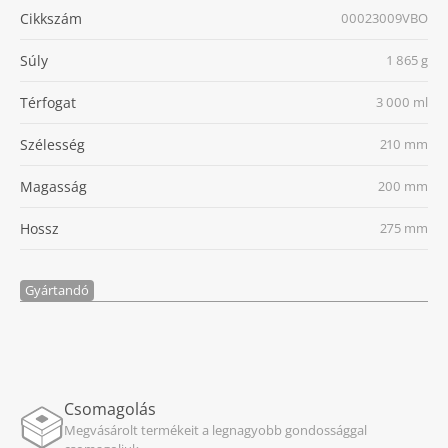
Cikkszám
00023009VBO
Súly
1 865 g
Térfogat
3 000 ml
Szélesség
210 mm
Magasság
200 mm
Hossz
275 mm
Gyártandó
Csomagolás
Megvásárolt termékeit a legnagyobb gondossággal