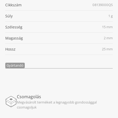
Cikkszám
08139000QS
Súly
1 g
Szélesség
15 mm
Magasság
2 mm
Hossz
25 mm
Gyártandó
Csomagolás
Megvásárolt termékeit a legnagyobb gondossággal
csomagoljuk