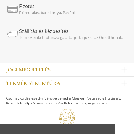
Fizetés
Előreutalás, bankkártya, PayPal
Szállítás és kézbesítés
Termékeinket futárszolgálattal juttatjuk el az Ön otthonába.
JOGI MEGFELELÉS
Impresszum
TERMÉK STRUKTÚRA
Kapcsolat
Egyéb
Munkatársak
Csomagküldés esetén igénybe veheti a Magyar Posta szolgáltatásait.
ASZTALKULTÚRA
Jogi nyilatkozat
Részletek:
https://www.posta.hu/belfoldi_csomagmegoldasok
Készletek
TI
Tálak, tálcák
Adatvédelem
Tányérok
Üzletszabályzat
Csészék, bögrék, poharak
Fogyasztóvédelem