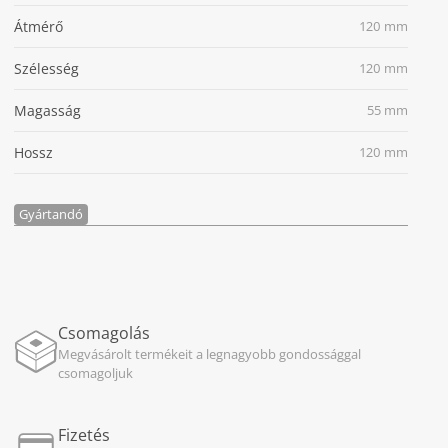
Átmérő
120 mm
Szélesség
120 mm
Magasság
55 mm
Hossz
120 mm
Gyártandó
Csomagolás
Megvásárolt termékeit a legnagyobb gondossággal
csomagoljuk
Fizetés