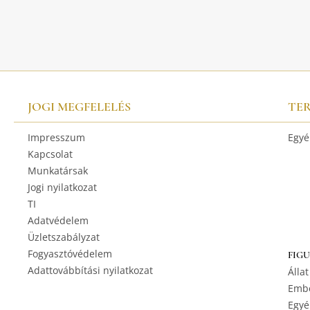
JOGI MEGFELELÉS
TE
Impresszum
Egyé
Kapcsolat
Munkatársak
Jogi nyilatkozat
TI
Adatvédelem
Üzletszabályzat
Fogyasztóvédelem
FIG
Adattovábbítási nyilatkozat
Állat
Embe
Egyé