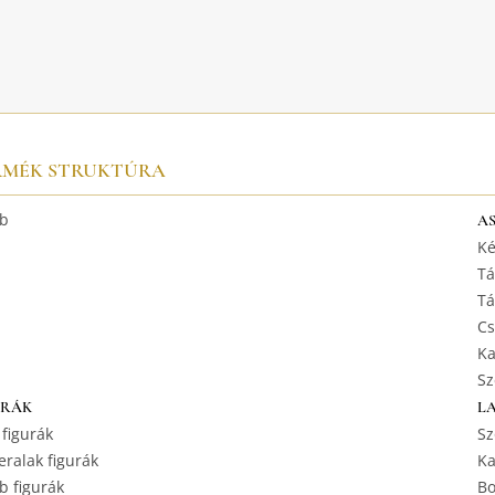
RMÉK STRUKTÚRA
b
A
Ké
Tá
Tá
Cs
Ka
Sz
URÁK
L
 figurák
Sz
ralak figurák
Ka
b figurák
Bo