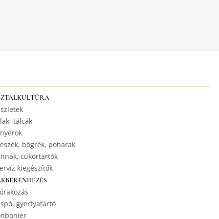
SZTALKULTÚRA
szletek
lak, tálcák
nyérok
észék, bögrék, poharak
nnák, cukortartók
ervíz kiegészítők
AKBERENDEZÉS
órakozás
spó, gyertyatartó
nbonier