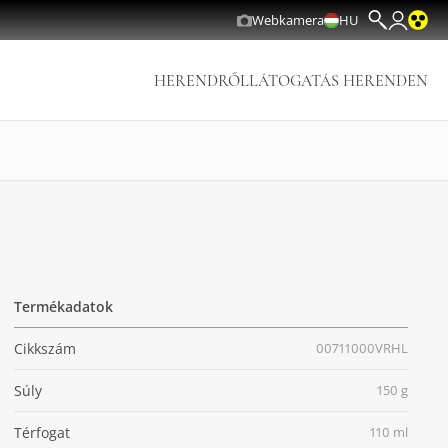
Webkamera
HU
HERENDRŐL
LÁTOGATÁS HERENDEN
Termékadatok
Cikkszám
00711000VRHL
Súly
150 g
Térfogat
110 ml