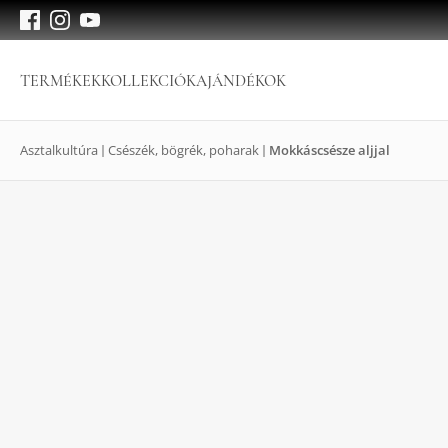
TERMÉKEK
KOLLEKCIÓK
AJÁNDÉKOK
Asztalkultúra
Csészék, bögrék, poharak
Mokkáscsésze aljjal