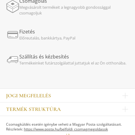
Csomagolás
Megvásárolt termékeit a legnagyobb gondossággal
csomagoljuk
Fizetés
Előreutalás, bankkártya, PayPal
Szállítás és kézbesítés
Termékeinket futárszolgálattal juttatjuk el az Ön otthonába.
JOGI MEGFELELÉS
Impresszum
TERMÉK STRUKTÚRA
Kapcsolat
Egyéb
Munkatársak
Csomagküldés esetén igénybe veheti a Magyar Posta szolgáltatásait.
ASZTALKULTÚRA
Jogi nyilatkozat
Részletek:
https://www.posta.hu/belfoldi_csomagmegoldasok
Készletek
TI