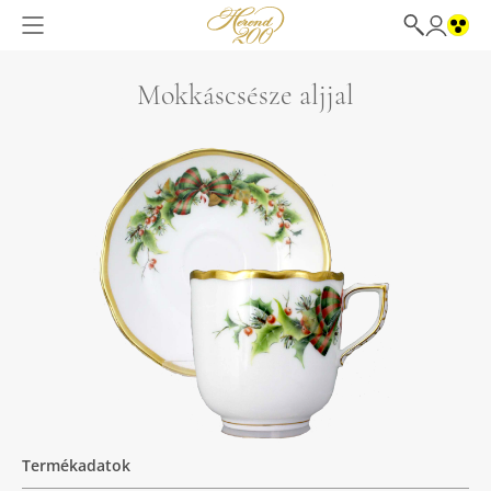
Mokkáscsésze aljjal
Termékadatok