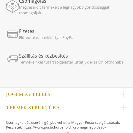
Csomagolás
Megvásárolt termékeit a legnagyobb gondossággal
csomagoljuk
Fizetés
Előreutalás, bankkártya, PayPal
Szállítás és kézbesítés
Termékeinket futárszolgálattal juttatjuk el az Ön otthonába.
JOGI MEGFELELÉS
Impresszum
TERMÉK STRUKTÚRA
Kapcsolat
Egyéb
Munkatársak
Csomagküldés esetén igénybe veheti a Magyar Posta szolgáltatásait.
ASZTALKULTÚRA
Jogi nyilatkozat
Részletek:
https://www.posta.hu/belfoldi_csomagmegoldasok
Készletek
TI