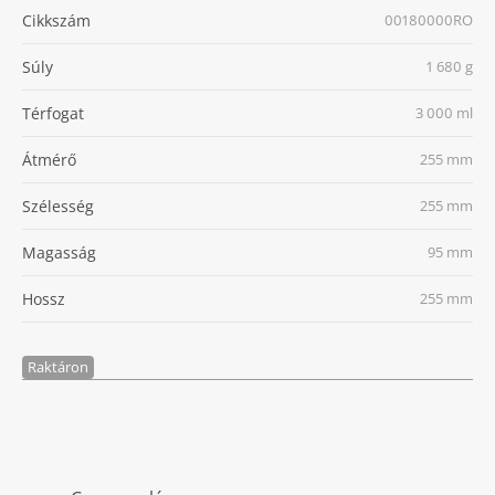
Cikkszám
00180000RO
Súly
1 680 g
Térfogat
3 000 ml
Átmérő
255 mm
Szélesség
255 mm
Magasság
95 mm
Hossz
255 mm
Raktáron