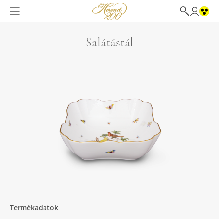
Salátástál
Termékadatok