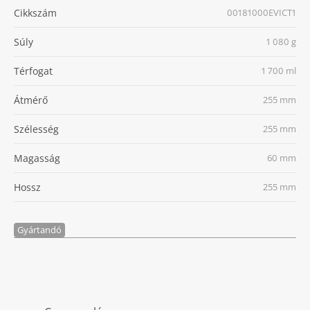
Cikkszám
00181000EVICT1
Súly
1 080 g
Térfogat
1 700 ml
Átmérő
255 mm
Szélesség
255 mm
Magasság
60 mm
Hossz
255 mm
Gyártandó