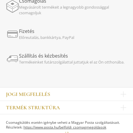
Csomagolás
Megvásárolt termékeit a legnagyobb gondossággal
csomagoljuk
Fizetés
Előreutalás, bankkártya, PayPal
Szállítás és kézbesítés
Termékeinket futárszolgálattal juttatjuk el az Ön otthonába.
JOGI MEGFELELÉS
Impresszum
TERMÉK STRUKTÚRA
Kapcsolat
Egyéb
Munkatársak
Csomagküldés esetén igénybe veheti a Magyar Posta szolgáltatásait.
ASZTALKULTÚRA
Jogi nyilatkozat
Részletek:
https://www.posta.hu/belfoldi_csomagmegoldasok
Készletek
TI