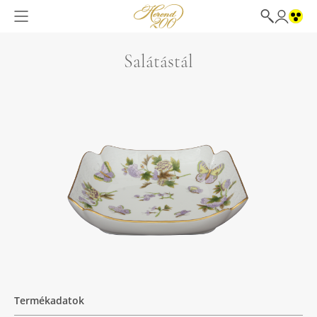
Salátástál
Termékadatok