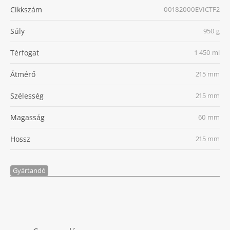
Cikkszám
00182000EVICTF2
Súly
950 g
Térfogat
1 450 ml
Átmérő
215 mm
Szélesség
215 mm
Magasság
60 mm
Hossz
215 mm
Gyártandó