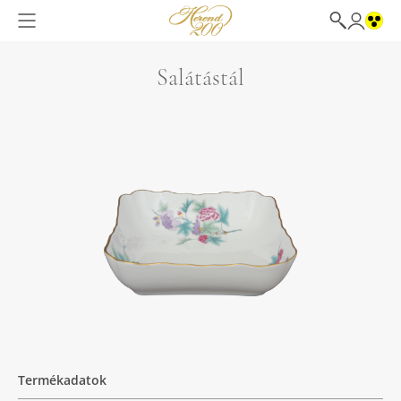
Salátástál
Termékadatok