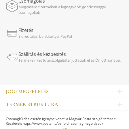
Csomagolás
Megvásárolt termékeit a legnagyobb gondossággal
csomagoljuk
Fizetés
Előreutalás, bankkártya, PayPal
Szállítás és kézbesítés
Termékeinket futárszolgálattal juttatjuk el az Ön otthonába.
JOGI MEGFELELÉS
Impresszum
TERMÉK STRUKTÚRA
Kapcsolat
Egyéb
Munkatársak
Csomagküldés esetén igénybe veheti a Magyar Posta szolgáltatásait.
ASZTALKULTÚRA
Jogi nyilatkozat
Részletek:
https://www.posta.hu/belfoldi_csomagmegoldasok
Készletek
TI