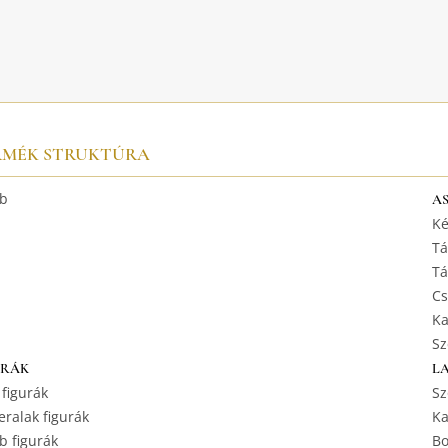
RMÉK STRUKTÚRA
b
A
Ké
Tá
Tá
Cs
Ka
Sz
URÁK
L
 figurák
Sz
ralak figurák
Ka
b figurák
Bo