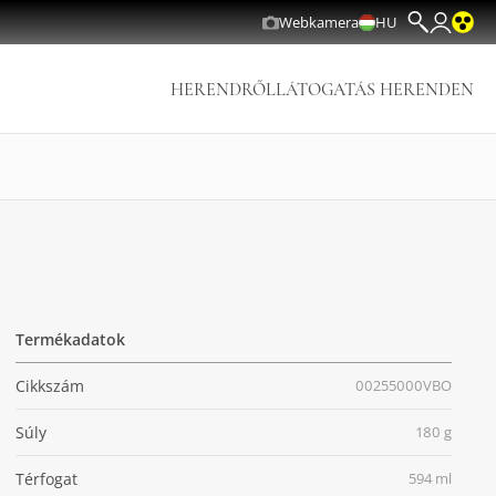
Webkamera
HU
HERENDRŐL
LÁTOGATÁS HERENDEN
Termékadatok
Cikkszám
00255000VBO
Súly
180 g
Térfogat
594 ml