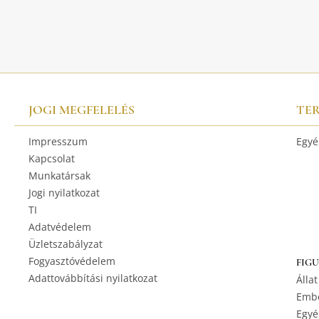
JOGI MEGFELELÉS
TE
Impresszum
Egyé
Kapcsolat
Munkatársak
Jogi nyilatkozat
TI
Adatvédelem
Üzletszabályzat
Fogyasztóvédelem
FIG
Adattovábbítási nyilatkozat
Állat
Embe
Egyé