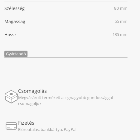
Szélesség
80 mm
Magasság
55 mm
Hossz
135 mm
Gyártandó
Csomagolás
Megvásárolt termékeit a legnagyobb gondossággal
csomagoljuk
Fizetés
Előreutalás, bankkártya, PayPal