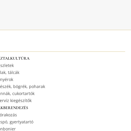
SZTALKULTÚRA
szletek
lak, tálcák
nyérok
észék, bögrék, poharak
nnák, cukortartók
ervíz kiegészítők
AKBERENDEZÉS
órakozás
spó, gyertyatartó
nbonier