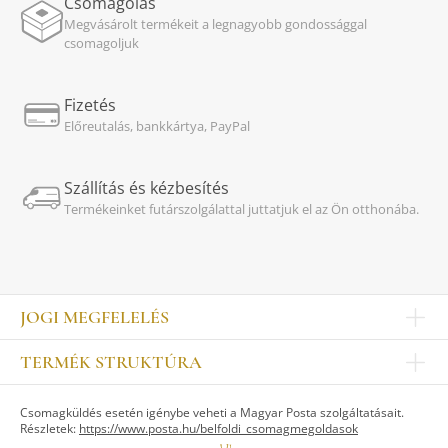
Csomagolás
Megvásárolt termékeit a legnagyobb gondossággal
csomagoljuk
Fizetés
Előreutalás, bankkártya, PayPal
Szállítás és kézbesítés
Termékeinket futárszolgálattal juttatjuk el az Ön otthonába.
JOGI MEGFELELÉS
Impresszum
TERMÉK STRUKTÚRA
Kapcsolat
Egyéb
Munkatársak
Csomagküldés esetén igénybe veheti a Magyar Posta szolgáltatásait.
ASZTALKULTÚRA
Jogi nyilatkozat
Részletek:
https://www.posta.hu/belfoldi_csomagmegoldasok
Készletek
TI