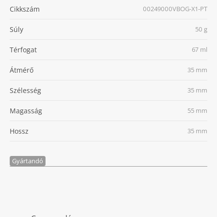
Cikkszám
00249000VBOG-X1-PT
Súly
50 g
Térfogat
67 ml
Átmérő
35 mm
Szélesség
35 mm
Magasság
55 mm
Hossz
35 mm
Gyártandó