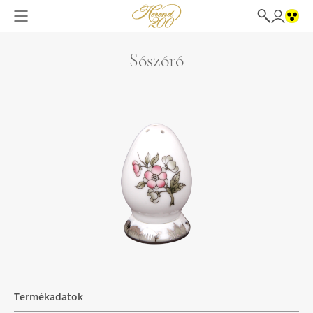
Sószóró
Termékadatok