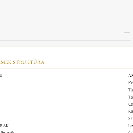
RMÉK STRUKTÚRA
b
A
Ké
Tá
Tá
Cs
Ka
Sz
URÁK
L
 figurák
Sz