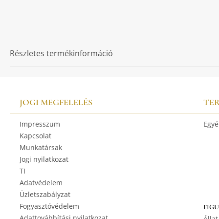
Részletes termékinformáció
JOGI MEGFELELÉS
TE
Impresszum
Egyé
Kapcsolat
Munkatársak
Jogi nyilatkozat
TI
Adatvédelem
Üzletszabályzat
Fogyasztóvédelem
FIG
Adattovábbítási nyilatkozat
Állat