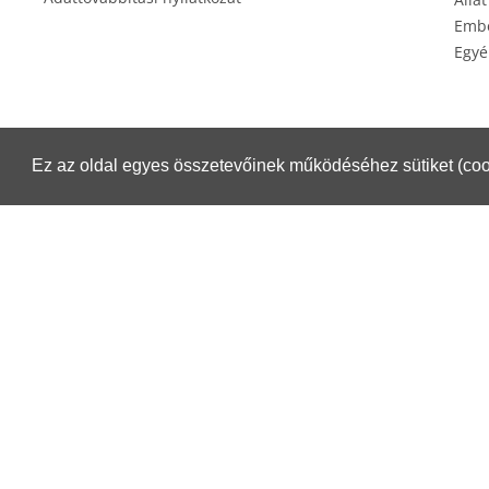
Embe
Egyé
Ez az oldal egyes összetevőinek működéséhez sütiket (coo
Éksz
Csomagküldés esetén igénybe veheti a Magyar Posta szolgáltatásait.
Részletek:
https://www.posta.hu/belfoldi_csomagmegoldasok