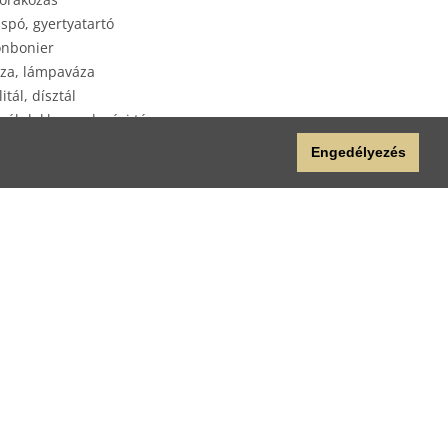
spó, gyertyatartó
nbonier
za, lámpaváza
litál, dísztál
yéb lakberendezési tárgy
plap
Engedélyezés