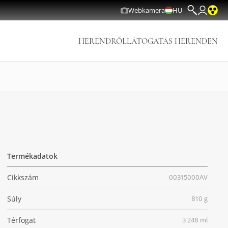
Webkamera
HU
HERENDRŐL
LÁTOGATÁS HERENDEN
Termékadatok
Cikkszám
00315000AV
Súly
810 g
Térfogat
3 248 ml