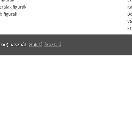
ralak figurák
Ka
b figurák
Bo
Vá
Fa
Eg
Ké
kie) használ.
Süti tájékoztató
erek
© Herendi Porcelánmanufaktúra Zrt.
www.herend.com