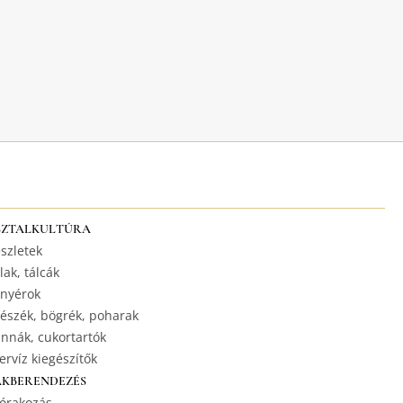
SZTALKULTÚRA
szletek
lak, tálcák
nyérok
észék, bögrék, poharak
nnák, cukortartók
ervíz kiegészítők
AKBERENDEZÉS
órakozás