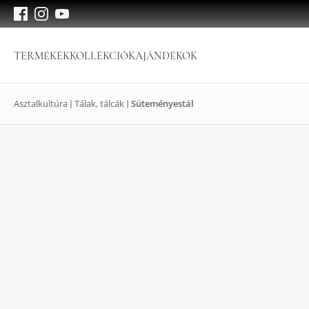
TERMÉKEK
KOLLEKCIÓK
AJÁNDÉKOK
Asztalkultúra
Tálak, tálcák
Süteményestál