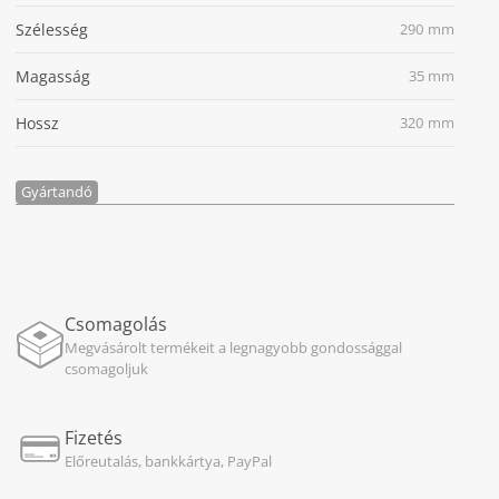
Szélesség
290 mm
Magasság
35 mm
Hossz
320 mm
Gyártandó
Csomagolás
Megvásárolt termékeit a legnagyobb gondossággal
csomagoljuk
Fizetés
Előreutalás, bankkártya, PayPal