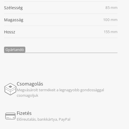
Szélesség
85 mm
Magasság
100 mm
Hossz
155 mm
Gyártandó
Csomagolás
Megvásárolt termékeit a legnagyobb gondossággal
csomagoljuk
Fizetés
Előreutalás, bankkártya, PayPal