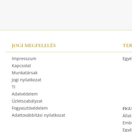
JOGI MEGFELELÉS
TE
Impresszum
Egyé
Kapcsolat
Munkatársak
Jogi nyilatkozat
TI
Adatvédelem
Üzletszabályzat
Fogyasztóvédelem
FIG
Adattovábbítási nyilatkozat
Állat
Embe
Egyé