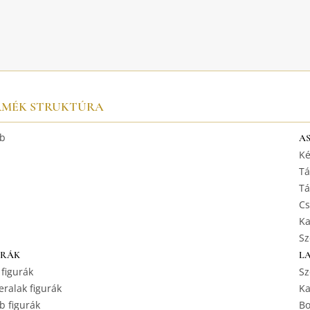
RMÉK STRUKTÚRA
b
A
Ké
Tá
Tá
Cs
Ka
Sz
URÁK
L
 figurák
Sz
ralak figurák
Ka
b figurák
Bo