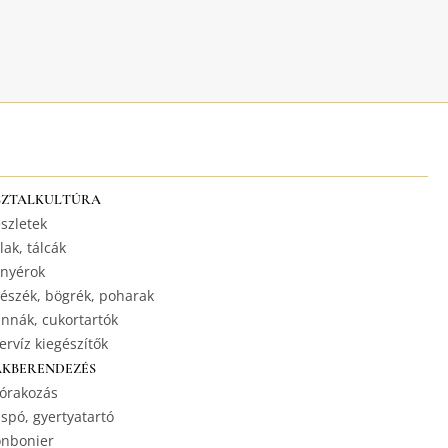
SZTALKULTÚRA
szletek
lak, tálcák
nyérok
észék, bögrék, poharak
nnák, cukortartók
ervíz kiegészítők
AKBERENDEZÉS
órakozás
spó, gyertyatartó
nbonier