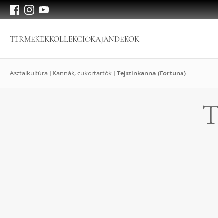
TERMÉKEK
KOLLEKCIÓK
AJÁNDÉKOK
Asztalkultúra
Kannák, cukortartók
Tejszínkanna (Fortuna)
T