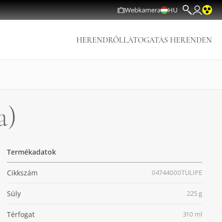
Webkamera
HU
HERENDRŐL
LÁTOGATÁS HERENDEN
a)
Termékadatok
Cikkszám
04744000TULIPE
Súly
225 g
Térfogat
310 ml