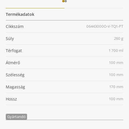
Termékadatok
Cikkszám
06443000O-V-TQ1-PT
Súly
260 g
Térfogat
1 700 ml
Átmérő
100 mm
Szélesség
100 mm
Magasság
170 mm
Hossz
100 mm
Gyártandó