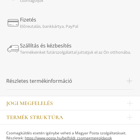
csomagoljuk
Fizetés
Előreutalás, bankkártya, PayPal
Szállítás és kézbesítés
Termékeinket futárszolgálattal juttatjuk el az Ön otthonába.
Részletes termékinformáció
JOGI MEGFELELÉS
Impresszum
TERMÉK STRUKTÚRA
Kapcsolat
Egyéb
Munkatársak
Csomagküldés esetén igénybe veheti a Magyar Posta szolgáltatásait.
ASZTALKULTÚRA
Jogi nyilatkozat
Részletek:
https://www.posta.hu/belfoldi_csomagmegoldasok