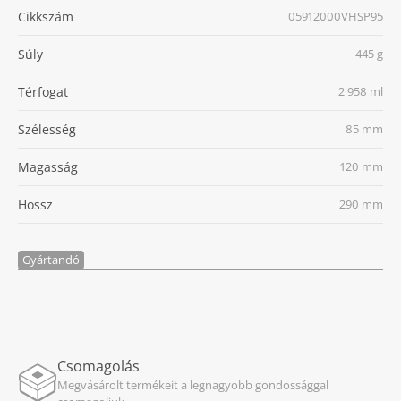
Cikkszám
05912000VHSP95
Súly
445 g
Térfogat
2 958 ml
Szélesség
85 mm
Magasság
120 mm
Hossz
290 mm
Gyártandó
Csomagolás
Megvásárolt termékeit a legnagyobb gondossággal