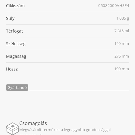
Cikkszám
05082000VHSP4
Súly
1 035 g
Térfogat
7 315 ml
Szélesség
140 mm
Magasság
275 mm
Hossz
190 mm
Gyártandó
Csomagolás
Megvásárolt termékeit a legnagyobb gondossággal