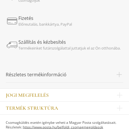
csomagoljuk
Fizetés
Előreutalás, bankkártya, PayPal
Szállítás és kézbesítés
Termékeinket futárszolgálattal juttatjuk el az Ön otthonába.
Részletes termékinformáció
JOGI MEGFELELÉS
Impresszum
TERMÉK STRUKTÚRA
Kapcsolat
Egyéb
Munkatársak
Csomagküldés esetén igénybe veheti a Magyar Posta szolgáltatásait.
ASZTALKULTÚRA
Jogi nyilatkozat
Részletek:
https://www.posta.hu/belfoldi_csomagmegoldasok