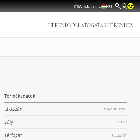
Webkamera
HU
HERENDRŐL
LÁTOGATÁS HERENDEN
Termékadatok
Cikkszám
05245000SNS
Súly
440 g
Térfogat
6 325 ml