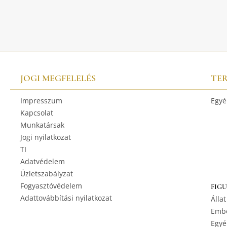
JOGI MEGFELELÉS
TE
Impresszum
Egyé
Kapcsolat
Munkatársak
Jogi nyilatkozat
TI
Adatvédelem
Üzletszabályzat
Fogyasztóvédelem
FIG
Adattovábbítási nyilatkozat
Állat
Embe
Egyé