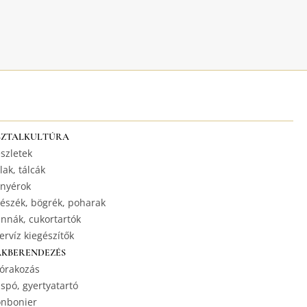
SZTALKULTÚRA
szletek
lak, tálcák
nyérok
észék, bögrék, poharak
nnák, cukortartók
ervíz kiegészítők
AKBERENDEZÉS
órakozás
spó, gyertyatartó
nbonier