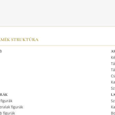
RMÉK STRUKTÚRA
b
A
Ké
Tá
Tá
Cs
Ka
Sz
URÁK
L
 figurák
Sz
ralak figurák
Ka
b figurák
Bo