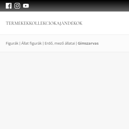
TERMÉKEK
KOLLEKCIÓK
AJÁNDÉKOK
Figurák
Állat figurák
Erdő, mező állatai
Gímszarvas