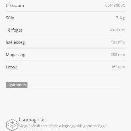
Cikkszám
05148000C
Súly
710 g
Térfogat
4 009 ml
Szélesség
104 mm
Magasság
238 mm
Hossz
162 mm
Gyártandó
Csomagolás
Megvásárolt termékeit a legnagyobb gondossággal