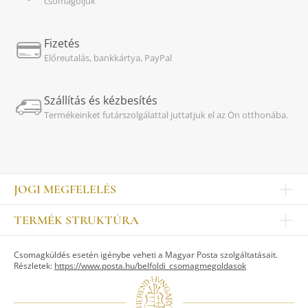
csomagoljuk
Fizetés
Előreutalás, bankkártya, PayPal
Szállítás és kézbesítés
Termékeinket futárszolgálattal juttatjuk el az Ön otthonába.
JOGI MEGFELELÉS
Impresszum
TERMÉK STRUKTÚRA
Kapcsolat
Egyéb
Munkatársak
Csomagküldés esetén igénybe veheti a Magyar Posta szolgáltatásait.
ASZTALKULTÚRA
Jogi nyilatkozat
Részletek:
https://www.posta.hu/belfoldi_csomagmegoldasok
Készletek
TI
Tálak, tálcák
Adatvédelem