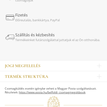
csomagoljuk
Fizetés
Előreutalás, bankkártya, PayPal
Szállítás és kézbesítés
Termékeinket futárszolgálattal juttatjuk el az Ön otthonába.
JOGI MEGFELELÉS
Impresszum
TERMÉK STRUKTÚRA
Kapcsolat
Egyéb
Munkatársak
Csomagküldés esetén igénybe veheti a Magyar Posta szolgáltatásait.
ASZTALKULTÚRA
Jogi nyilatkozat
Részletek:
https://www.posta.hu/belfoldi_csomagmegoldasok
Készletek
TI
Tálak, tálcák
Adatvédelem