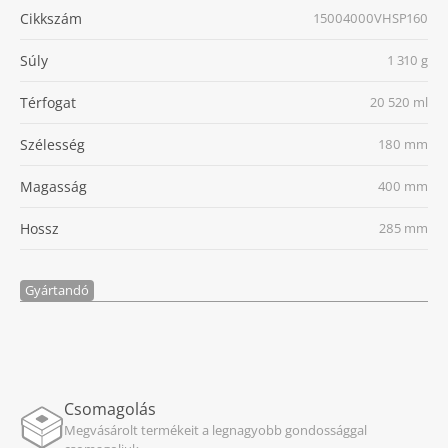
Cikkszám
15004000VHSP160
Súly
1 310 g
Térfogat
20 520 ml
Szélesség
180 mm
Magasság
400 mm
Hossz
285 mm
Gyártandó
Csomagolás
Megvásárolt termékeit a legnagyobb gondossággal