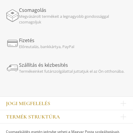
Csomagolás
Megvásárolt termékeit a legnagyobb gondossággal
csomagoljuk
Fizetés
Előreutalás, bankkártya, PayPal
Szállítás és kézbesítés
Termékeinket futárszolgálattal juttatjuk el az Ön otthonába.
JOGI MEGFELELÉS
Impresszum
TERMÉK STRUKTÚRA
Kapcsolat
Egyéb
Munkatársak
Csomagküldés esetén igénybe veheti a Magyar Posta szolgáltatásait.