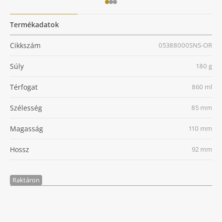
Termékadatok
Cikkszám
05388000SNS-OR
Súly
180 g
Térfogat
860 ml
Szélesség
85 mm
Magasság
110 mm
Hossz
92 mm
Raktáron