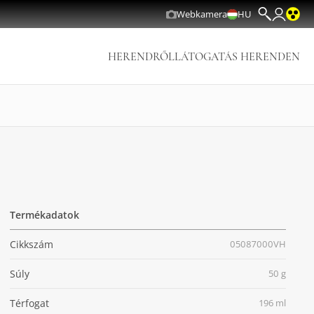
Webkamera
HU
HERENDRŐL
LÁTOGATÁS HERENDEN
Termékadatok
Cikkszám
05087000VH
Súly
50 g
Térfogat
196 ml