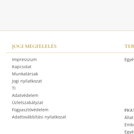
JOGI MEGFELELÉS
TE
Impresszum
Egyé
Kapcsolat
Munkatársak
Jogi nyilatkozat
TI
Adatvédelem
Üzletszabályzat
Fogyasztóvédelem
FIG
Adattovábbítási nyilatkozat
Állat
Embe
Egyé