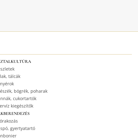
SZTALKULTÚRA
szletek
lak, tálcák
nyérok
észék, bögrék, poharak
nnák, cukortartók
ervíz kiegészítők
AKBERENDEZÉS
órakozás
spó, gyertyatartó
nbonier