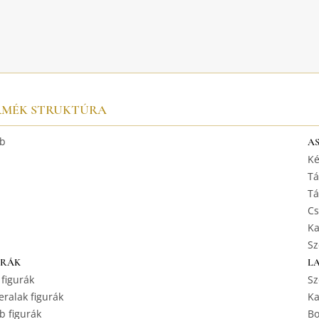
RMÉK STRUKTÚRA
b
A
Ké
Tá
Tá
Cs
Ka
Sz
URÁK
L
 figurák
Sz
ralak figurák
Ka
b figurák
Bo