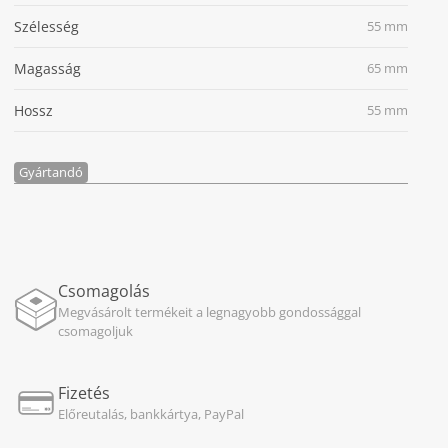
Szélesség
55 mm
Magasság
65 mm
Hossz
55 mm
Gyártandó
Csomagolás
Megvásárolt termékeit a legnagyobb gondossággal
csomagoljuk
Fizetés
Előreutalás, bankkártya, PayPal