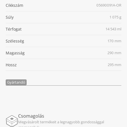
Cikkszám
05690091A-OR
Súly
1 075 g
Térfogat
14 543 ml
Szélesség
170 mm
Magasság
290 mm
Hossz
295 mm
Gyártandó
Csomagolás
Megvásárolt termékeit a legnagyobb gondossággal