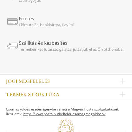
csomagoljuk
Fizetés
Előreutalás, bankkártya, PayPal
Szállítás és kézbesítés
Termékeinket futárszolgálattal juttatjuk el az Ön otthonába.
JOGI MEGFELELÉS
Impresszum
TERMÉK STRUKTÚRA
Kapcsolat
Egyéb
Munkatársak
Csomagküldés esetén igénybe veheti a Magyar Posta szolgáltatásait.
ASZTALKULTÚRA
Jogi nyilatkozat
Részletek:
https://www.posta.hu/belfoldi_csomagmegoldasok
Készletek
TI
Tálak, tálcák
Adatvédelem