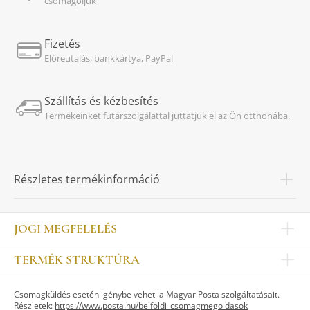
csomagoljuk
Fizetés
Előreutalás, bankkártya, PayPal
Szállítás és kézbesítés
Termékeinket futárszolgálattal juttatjuk el az Ön otthonába.
Részletes termékinformáció
JOGI MEGFELELÉS
Impresszum
TERMÉK STRUKTÚRA
Kapcsolat
Egyéb
Munkatársak
Csomagküldés esetén igénybe veheti a Magyar Posta szolgáltatásait.
ASZTALKULTÚRA
Jogi nyilatkozat
Részletek:
https://www.posta.hu/belfoldi_csomagmegoldasok