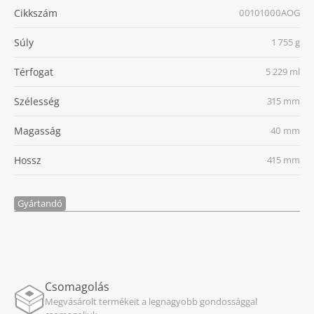
Cikkszám
00101000AOG
Súly
1 755 g
Térfogat
5 229 ml
Szélesség
315 mm
Magasság
40 mm
Hossz
415 mm
Gyártandó
Csomagolás
Megvásárolt termékeit a legnagyobb gondossággal