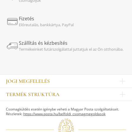
csomagoljuk
Fizetés
Előreutalás, bankkártya, PayPal
Szállítás és kézbesítés
Termékeinket futárszolgálattal juttatjuk el az Ön otthonába.
JOGI MEGFELELÉS
Impresszum
TERMÉK STRUKTÚRA
Kapcsolat
Egyéb
Munkatársak
Csomagküldés esetén igénybe veheti a Magyar Posta szolgáltatásait.
ASZTALKULTÚRA
Jogi nyilatkozat
Részletek:
https://www.posta.hu/belfoldi_csomagmegoldasok
Készletek
TI
Tálak, tálcák
Adatvédelem