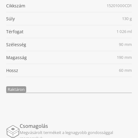
Cikkszám
15201000CD1
Súly
130 g
Térfogat
1 026 ml
Szélesség
90 mm
Magasság
190 mm
Hossz
60 mm
Raktáron
Csomagolás
Megvásárolt termékeit a legnagyobb gondossággal