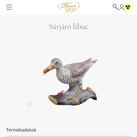
Sárjáró libuc
Termékadatok