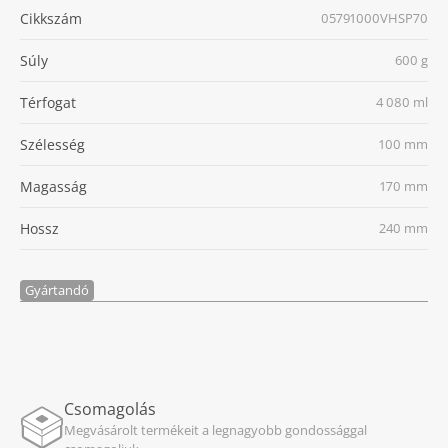
Cikkszám
05791000VHSP70
Súly
600 g
Térfogat
4 080 ml
Szélesség
100 mm
Magasság
170 mm
Hossz
240 mm
Gyártandó
Csomagolás
Megvásárolt termékeit a legnagyobb gondossággal