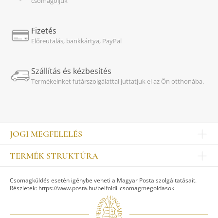
csomagoljuk
Fizetés
Előreutalás, bankkártya, PayPal
Szállítás és kézbesítés
Termékeinket futárszolgálattal juttatjuk el az Ön otthonába.
JOGI MEGFELELÉS
Impresszum
TERMÉK STRUKTÚRA
Kapcsolat
Egyéb
Munkatársak
Csomagküldés esetén igénybe veheti a Magyar Posta szolgáltatásait.
ASZTALKULTÚRA
Jogi nyilatkozat
Részletek:
https://www.posta.hu/belfoldi_csomagmegoldasok
Készletek
TI
Tálak, tálcák
Adatvédelem