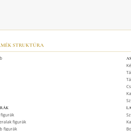
RMÉK STRUKTÚRA
b
A
Ké
Tá
Tá
Cs
Ka
Sz
URÁK
L
 figurák
Sz
ralak figurák
Ka
b figurák
Bo