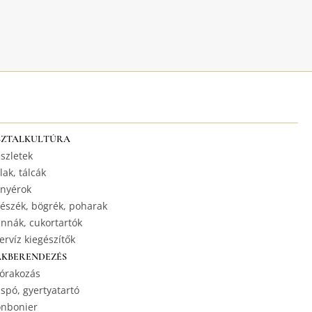
SZTALKULTÚRA
szletek
lak, tálcák
nyérok
észék, bögrék, poharak
nnák, cukortartók
ervíz kiegészítők
AKBERENDEZÉS
órakozás
spó, gyertyatartó
nbonier