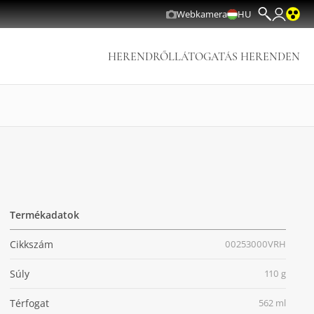
Webkamera
HU
HERENDRŐL
LÁTOGATÁS HERENDEN
Termékadatok
Cikkszám
00253000VRH
Súly
110 g
Térfogat
562 ml