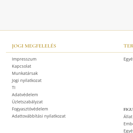
JOGI MEGFELELÉS
TE
Impresszum
Egyé
Kapcsolat
Munkatársak
Jogi nyilatkozat
TI
Adatvédelem
Üzletszabályzat
Fogyasztóvédelem
FIG
Adattovábbítási nyilatkozat
Állat
Embe
Egyé