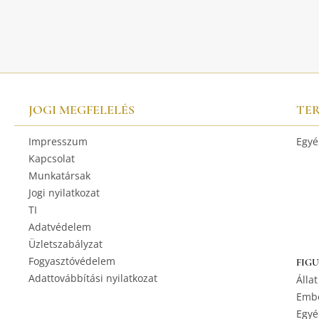
JOGI MEGFELELÉS
TE
Impresszum
Egyé
Kapcsolat
Munkatársak
Jogi nyilatkozat
TI
Adatvédelem
Üzletszabályzat
Fogyasztóvédelem
FIG
Adattovábbítási nyilatkozat
Állat
Embe
Egyé