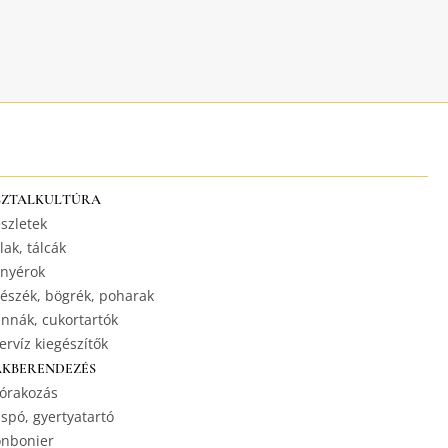
SZTALKULTÚRA
szletek
lak, tálcák
nyérok
észék, bögrék, poharak
nnák, cukortartók
ervíz kiegészítők
AKBERENDEZÉS
órakozás
spó, gyertyatartó
nbonier