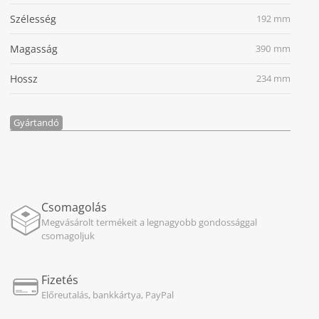
Szélesség
192 mm
Magasság
390 mm
Hossz
234 mm
Gyártandó
Csomagolás
Megvásárolt termékeit a legnagyobb gondossággal
csomagoljuk
Fizetés
Előreutalás, bankkártya, PayPal