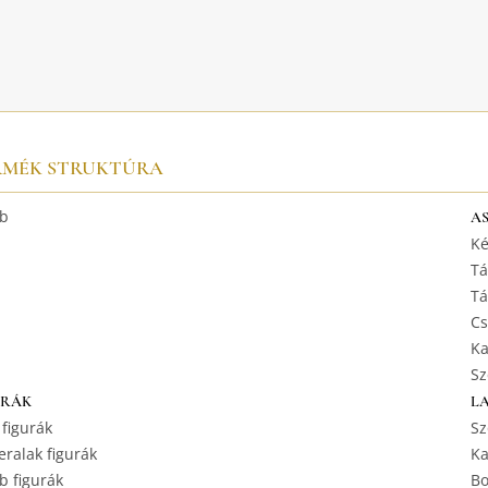
RMÉK STRUKTÚRA
b
A
Ké
Tá
Tá
Cs
Ka
Sz
URÁK
L
 figurák
Sz
ralak figurák
Ka
b figurák
Bo