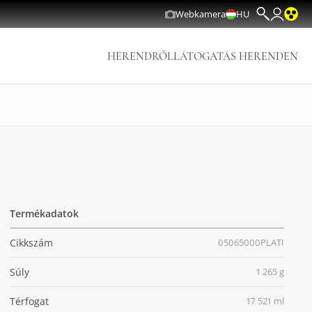
Webkamera
HU
HERENDRŐL
LÁTOGATÁS HERENDEN
Termékadatok
Cikkszám
05065000PLATI
Súly
1 265 g
Térfogat
17 521 ml