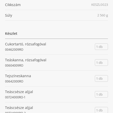
Cikkszám
KESZL0023
Súly
2 560 g
Készlet
Cukortartó, rózsafogóval
1 db
00462009RO
Teáskanna, rózsafogóval
1 db
00604009RO
Tejszíneskanna
1 db
00642000RO
Teáscsésze aljjal
1 db
00724000RO-1
Teáscsésze aljjal
1 db