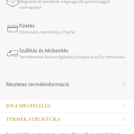
Megvásárolt termékeit a legnagyobb gondossággal
csomagoljuk
Fizetés
Előreutalás, bankkártya, PayPal
Szállítás és kézbesítés
Termékeinket futárszolgálattal juttatjuk el az Ön otthonába.
Részletes termékinformáció
JOGI MEGFELELÉS
Impresszum
TERMÉK STRUKTÚRA
Kapcsolat
Egyéb
Munkatársak