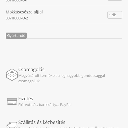
00711000RO-1
Mokkáscsésze aljjal
1 db
00711000RO-2
Gyártandó
Csomagolás
Megvásárolt termékeit a legnagyobb gondossággal
csomagoljuk
Fizetés
Előreutalás, bankkártya, PayPal
Szállítás és kézbesítés