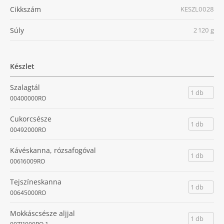
Cikkszám
KESZL0028
Súly
2 120 g
Készlet
Szalagtál
1 db
00400000RO
Cukorcsésze
1 db
00492000RO
Kávéskanna, rózsafogóval
1 db
00616009RO
Tejszíneskanna
1 db
00645000RO
Mokkáscsésze aljjal
1 db