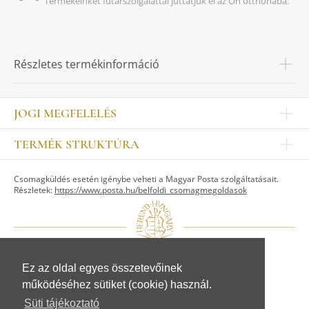
Termékeinket futárszolgálattal juttatjuk el az Ön otthonába.
Részletes termékinformáció
JOGI MEGFELELÉS
Impresszum
TERMÉK STRUKTÚRA
Kapcsolat
Egyéb
Munkatársak
Csomagküldés esetén igénybe veheti a Magyar Posta szolgáltatásait.
ASZTALKULTÚRA
Jogi nyilatkozat
Részletek:
https://www.posta.hu/belfoldi_csomagmegoldasok
Készletek
TI
Tálak, tálcák
Adatvédelem
Tányérok
Üzletszabályzat
Csészék, bögrék, poharak
Fogyasztóvédelem
Kannák, cukortartók
Adattovábbítási nyilatkozat
Ez az oldal egyes összetevőinek
© Herendi Porcelánmanufaktúra Zrt.
Szervíz kiegészítők
működéséhez sütiket (cookie) használ.
www.herend.com
FIGURÁK
Süti tájékoztató