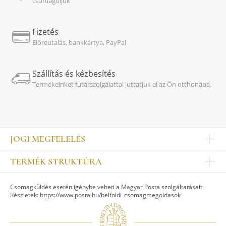
csomagoljuk
Fizetés
Előreutalás, bankkártya, PayPal
Szállítás és kézbesítés
Termékeinket futárszolgálattal juttatjuk el az Ön otthonába.
JOGI MEGFELELÉS
Impresszum
TERMÉK STRUKTÚRA
Kapcsolat
Egyéb
Munkatársak
Csomagküldés esetén igénybe veheti a Magyar Posta szolgáltatásait.
ASZTALKULTÚRA
Jogi nyilatkozat
Részletek:
https://www.posta.hu/belfoldi_csomagmegoldasok
Készletek
TI
Tálak, tálcák
Adatvédelem