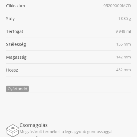
Cikkszám
05209000MCD
Súly
1 035 g
Térfogat
9 948 ml
Szélesség
155 mm
Magasság
142 mm
Hossz
452 mm
Gyártandó
Csomagolás
Megvásárolt termékeit a legnagyobb gondossággal