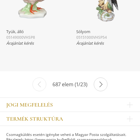
Tyúk, álló
Sólyom
05149000VHSP8
05151000VHSP54
Árajánlat kérés
Árajánlat kérés
687 elem (1/23)
JOGI MEGFELELÉS
Impresszum
TERMÉK STRUKTÚRA
Kapcsolat
Egyéb
Munkatársak
Csomagküldés esetén igénybe veheti a Magyar Posta szolgáltatásait.
ASZTALKULTÚRA
Jogi nyilatkozat
Részletek:
https://www.posta.hu/belfoldi_csomagmegoldasok