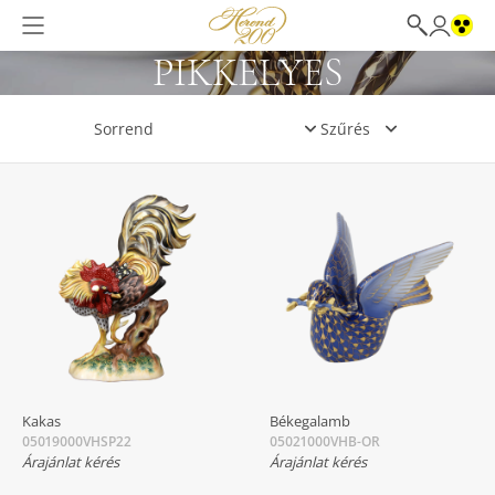
PIKKELYES
Szűrés
Kakas
Békegalamb
05019000VHSP22
05021000VHB-OR
Árajánlat kérés
Árajánlat kérés