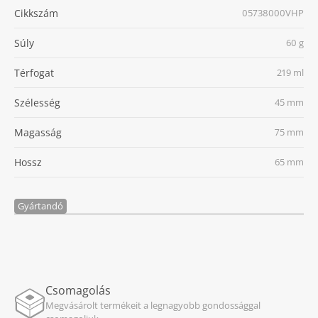
Cikkszám
05738000VHP
Súly
60 g
Térfogat
219 ml
Szélesség
45 mm
Magasság
75 mm
Hossz
65 mm
Gyártandó
Csomagolás
Megvásárolt termékeit a legnagyobb gondossággal