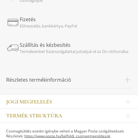
csomagoljuk
Fizetés
Előreutalás, bankkártya, PayPal
Szállítás és kézbesítés
Termékeinket futárszolgálattal juttatjuk el az Ön otthonába.
Részletes termékinformáció
JOGI MEGFELELÉS
Impresszum
TERMÉK STRUKTÚRA
Kapcsolat
Egyéb
Munkatársak
Csomagküldés esetén igénybe veheti a Magyar Posta szolgáltatásait.
ASZTALKULTÚRA
Jogi nyilatkozat
Részletek:
https://www.posta.hu/belfoldi_csomagmegoldasok