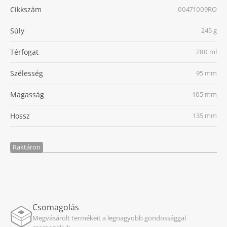
Cikkszám
00471009RO
Súly
245 g
Térfogat
280 ml
Szélesség
95 mm
Magasság
105 mm
Hossz
135 mm
Raktáron
Csomagolás
Megvásárolt termékeit a legnagyobb gondossággal