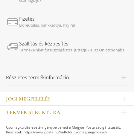
csomagoljuk
Fizetés
Előreutalás, bankkártya, PayPal
Szállítás és kézbesítés
Termékeinket futárszolgálattal juttatjuk el az Ön otthonába.
Részletes termékinformáció
JOGI MEGFELELÉS
Impresszum
TERMÉK STRUKTÚRA
Kapcsolat
Egyéb
Munkatársak
Csomagküldés esetén igénybe veheti a Magyar Posta szolgáltatásait.
ASZTALKULTÚRA
Jogi nyilatkozat
Részletek:
https://www.posta.hu/belfoldi_csomagmegoldasok