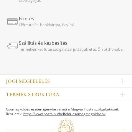
csomagoljuk
Fizetés
Előreutalás, bankkártya, PayPal
Szállítás és kézbesítés
Termékeinket futárszolgálattal juttatjuk el az Ön otthonába.
JOGI MEGFELELÉS
Impresszum
TERMÉK STRUKTÚRA
Kapcsolat
Egyéb
Munkatársak
Csomagküldés esetén igénybe veheti a Magyar Posta szolgáltatásait.
ASZTALKULTÚRA
Jogi nyilatkozat
Részletek:
https://www.posta.hu/belfoldi_csomagmegoldasok
Készletek
TI
Tálak, tálcák
Adatvédelem