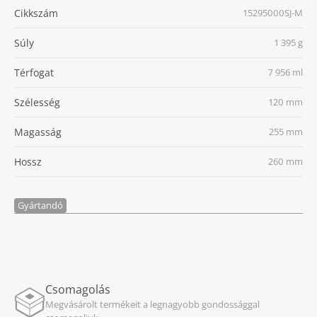
Cikkszám
15295000SJ-M
Súly
1 395 g
Térfogat
7 956 ml
Szélesség
120 mm
Magasság
255 mm
Hossz
260 mm
Gyártandó
Csomagolás
Megvásárolt termékeit a legnagyobb gondossággal