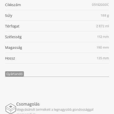
Cikkszám
05192000C
Súly
188 g
Térfogat
2 872 ml
Szélesség
112 mm
Magasság
190 mm
Hossz
135 mm
Gyártandó
Csomagolás
Megvásárolt termékeit a legnagyobb gondossággal