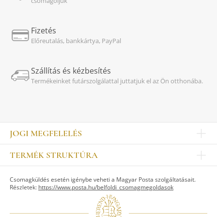
csomagoljuk
Fizetés
Előreutalás, bankkártya, PayPal
Szállítás és kézbesítés
Termékeinket futárszolgálattal juttatjuk el az Ön otthonába.
JOGI MEGFELELÉS
Impresszum
TERMÉK STRUKTÚRA
Kapcsolat
Egyéb
Munkatársak
Csomagküldés esetén igénybe veheti a Magyar Posta szolgáltatásait.
ASZTALKULTÚRA
Jogi nyilatkozat
Részletek:
https://www.posta.hu/belfoldi_csomagmegoldasok
Készletek
TI
Tálak, tálcák
Adatvédelem