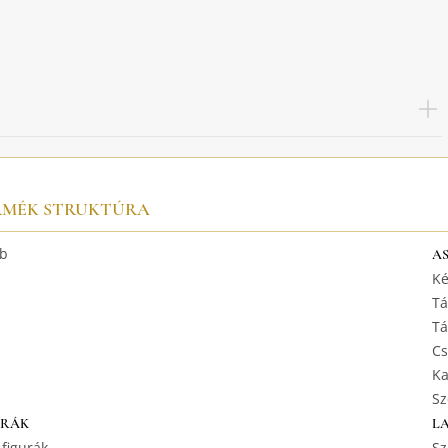
RMÉK STRUKTÚRA
b
A
Ké
Tá
Tá
Cs
Ka
Sz
URÁK
L
 figurák
Sz