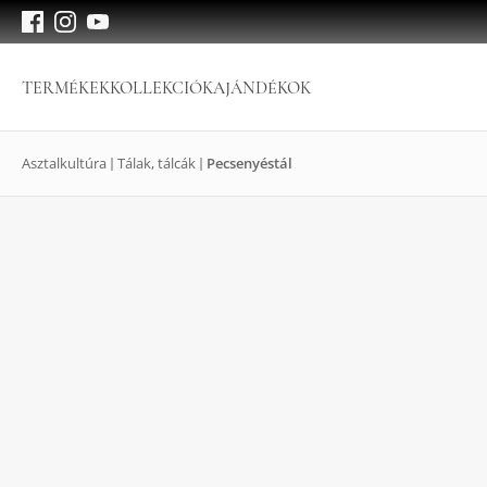
TERMÉKEK
KOLLEKCIÓK
AJÁNDÉKOK
Asztalkultúra
Tálak, tálcák
Pecsenyéstál