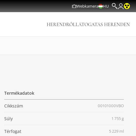
Webkamera
HU
HERENDRŐL
LÁTOGATÁS HERENDEN
Termékadatok
Cikkszám
00101000VBO
Súly
1 755 g
Térfogat
5 229 ml