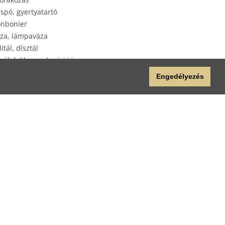
spó, gyertyatartó
nbonier
za, lámpaváza
litál, dísztál
yéb lakberendezési tárgy
plap
Engedélyezés