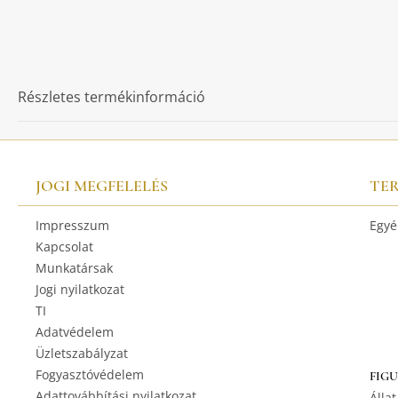
Részletes termékinformáció
JOGI MEGFELELÉS
TE
Impresszum
Egyé
Kapcsolat
Munkatársak
Jogi nyilatkozat
TI
Adatvédelem
Üzletszabályzat
Fogyasztóvédelem
FIG
Adattovábbítási nyilatkozat
Állat