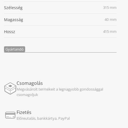
Szélesség
315 mm
Magasság
40 mm
Hossz
415 mm
Gyártandó
Csomagolás
Megvásárolt termékeit a legnagyobb gondossággal
csomagoljuk
Fizetés
Előreutalás, bankkártya, PayPal