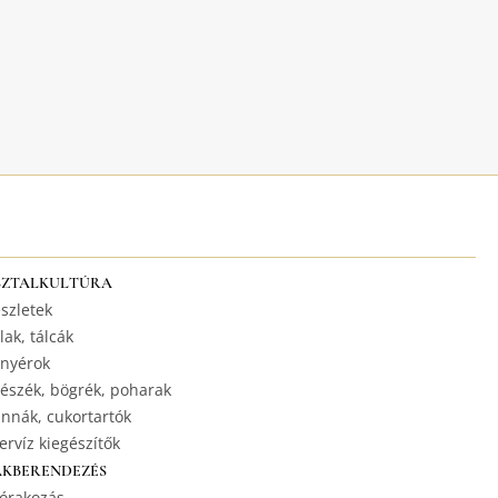
SZTALKULTÚRA
szletek
lak, tálcák
nyérok
észék, bögrék, poharak
nnák, cukortartók
ervíz kiegészítők
AKBERENDEZÉS
órakozás