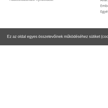
Embe
Egyé
Ez az oldal egyes összetevőinek működéséhez sütiket (coo
Éksz
Csomagküldés esetén igénybe veheti a Magyar Posta szolgáltatásait.
Részletek:
https://www.posta.hu/belfoldi_csomagmegoldasok