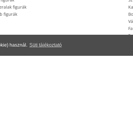
ralak figurák
Ka
b figurák
Bo
Vá
Fa
Eg
Ké
kie) használ.
Süti tájékoztató
erek
© Herendi Porcelánmanufaktúra Zrt.
www.herend.com