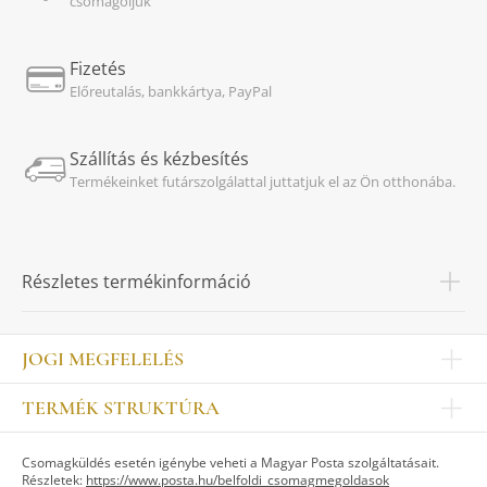
csomagoljuk
Fizetés
Előreutalás, bankkártya, PayPal
Szállítás és kézbesítés
Termékeinket futárszolgálattal juttatjuk el az Ön otthonába.
Részletes termékinformáció
JOGI MEGFELELÉS
Impresszum
TERMÉK STRUKTÚRA
Kapcsolat
Egyéb
Munkatársak
Csomagküldés esetén igénybe veheti a Magyar Posta szolgáltatásait.
ASZTALKULTÚRA
Jogi nyilatkozat
Részletek:
https://www.posta.hu/belfoldi_csomagmegoldasok