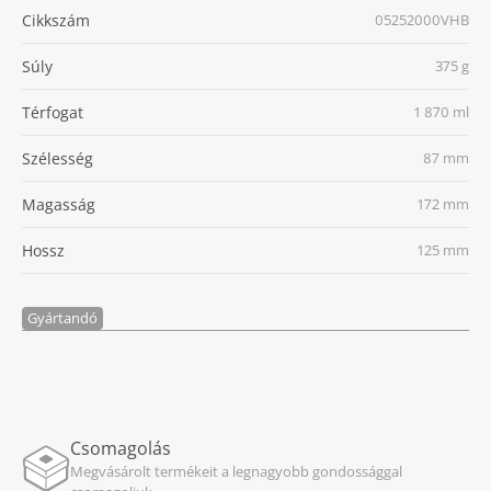
Cikkszám
05252000VHB
Súly
375 g
Térfogat
1 870 ml
Szélesség
87 mm
Magasság
172 mm
Hossz
125 mm
Gyártandó
Csomagolás
Megvásárolt termékeit a legnagyobb gondossággal